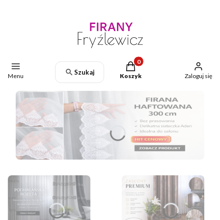
Produkty w koszyku: 0. Zoba
Szukaj
Menu
Koszyk
Zaloguj się
Naciśnij Enter lub spację, aby otworzyć stronę.