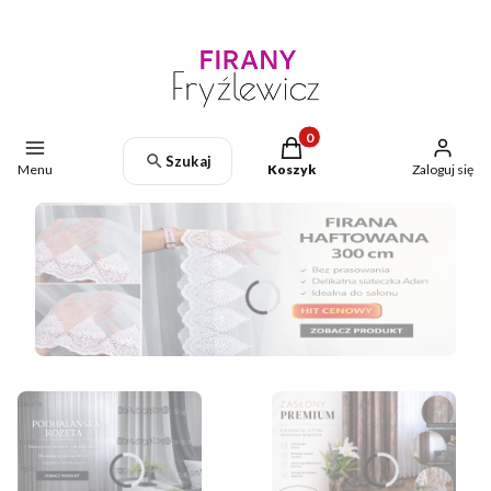
Produkty w koszyku: 0. Zoba
Szukaj
Menu
Koszyk
Zaloguj się
Naciśnij Enter lub spację, aby otworzyć stronę.