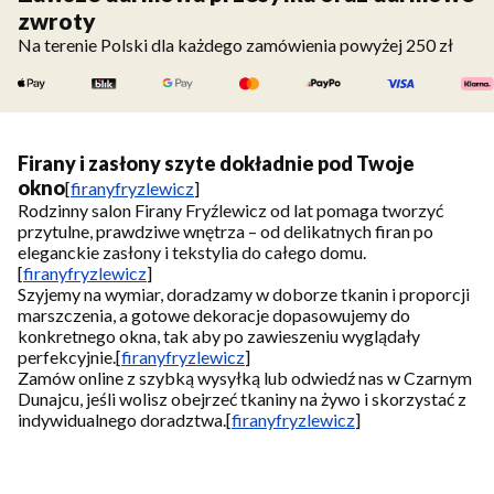
zwroty
Na terenie Polski dla każdego zamówienia powyżej 250 zł
Firany i zasłony szyte dokładnie pod Twoje
okno
[
firanyfryzlewicz
]
Rodzinny salon Firany Fryźlewicz od lat pomaga tworzyć
przytulne, prawdziwe wnętrza – od delikatnych firan po
eleganckie zasłony i tekstylia do całego domu.
[
firanyfryzlewicz
]
Szyjemy na wymiar, doradzamy w doborze tkanin i proporcji
marszczenia, a gotowe dekoracje dopasowujemy do
konkretnego okna, tak aby po zawieszeniu wyglądały
perfekcyjnie.
[
firanyfryzlewicz
]
Zamów online z szybką wysyłką lub odwiedź nas w Czarnym
Dunajcu, jeśli wolisz obejrzeć tkaniny na żywo i skorzystać z
indywidualnego doradztwa.
[
firanyfryzlewicz
]