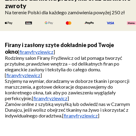
zwroty
Na terenie Polski dla każdego zamówienia powyżej 250 zł
Firany i zasłony szyte dokładnie pod Twoje
okno
[
firanyfryzlewicz
]
Rodzinny salon Firany Fryźlewicz od lat pomaga tworzyć
przytulne, prawdziwe wnętrza – od delikatnych firan po
eleganckie zasłony i tekstylia do całego domu.
[
firanyfryzlewicz
]
Szyjemy na wymiar, doradzamy w doborze tkanin i proporcji
marszczenia, a gotowe dekoracje dopasowujemy do
konkretnego okna, tak aby po zawieszeniu wyglądały
perfekcyjnie.
[
firanyfryzlewicz
]
Zamów online z szybką wysyłką lub odwiedź nas w Czarnym
Dunajcu, jeśli wolisz obejrzeć tkaniny na żywo i skorzystać z
indywidualnego doradztwa.
[
firanyfryzlewicz
]