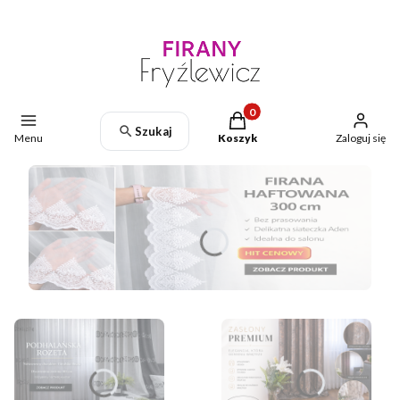
Produkty w koszyku: 0. Zoba
Szukaj
Menu
Koszyk
Zaloguj się
Naciśnij Enter lub spację, aby otworzyć stronę.