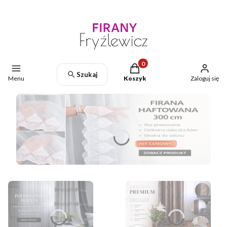
Produkty w koszyku: 0. Zoba
Szukaj
Menu
Koszyk
Zaloguj się
Naciśnij Enter lub spację, aby otworzyć stronę.