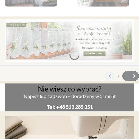
Naciśnij Enter lub spację, aby otworzyć stronę.
Naciśnij Enter lub spację, aby o
Naciśnij Enter lub spację, aby otworzyć stronę.
/
Slajd
z
Nie wiesz co wybrać?
Napisz lub zadzwoń – doradzimy w 5 minut
Tel: +48 512 285 351