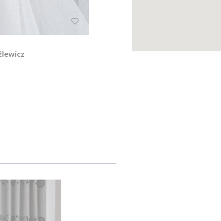
rany Fryźlewicz