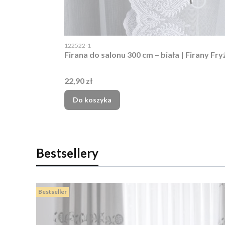
Kod produktu
122522-1
Firana do salonu 300 cm – biała | Fi
Cena
22,90 zł
Do koszyka
Bestsellery
Bestseller