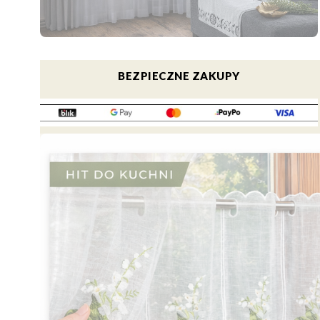
Naciśnij Enter lub spację, aby otworzyć stronę.
BEZPIECZNE ZAKUPY