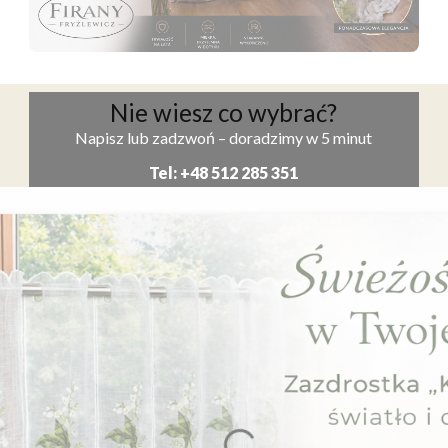
Naciśnij Enter lub spację, aby otworzyć stronę.
Nie wiesz co wybrać?
Napisz lub zadzwoń – doradzimy w 5 minut
Tel: +48 512 285 351