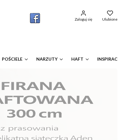
w koszyku: 0. Zobacz szczegóły
Zaloguj się
Ulubione
POŚCIELE
NARZUTY
HAFT
INSPIRACJE OKIEN