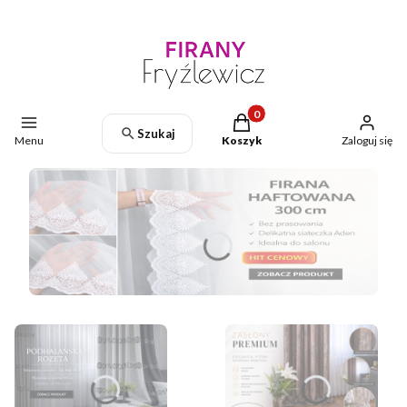
Produkty w koszyku: 0. Zoba
Szukaj
Menu
Koszyk
Zaloguj się
Naciśnij Enter lub spację, aby otworzyć stronę.