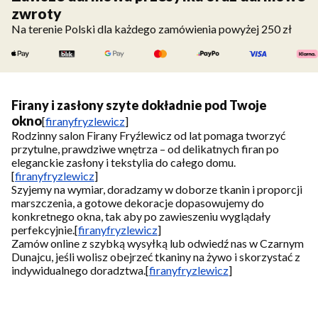
zwroty
Na terenie Polski dla każdego zamówienia powyżej 250 zł
Firany i zasłony szyte dokładnie pod Twoje
okno
[
firanyfryzlewicz
]
Rodzinny salon Firany Fryźlewicz od lat pomaga tworzyć
przytulne, prawdziwe wnętrza – od delikatnych firan po
eleganckie zasłony i tekstylia do całego domu.
[
firanyfryzlewicz
]
Szyjemy na wymiar, doradzamy w doborze tkanin i proporcji
marszczenia, a gotowe dekoracje dopasowujemy do
konkretnego okna, tak aby po zawieszeniu wyglądały
perfekcyjnie.
[
firanyfryzlewicz
]
Zamów online z szybką wysyłką lub odwiedź nas w Czarnym
Dunajcu, jeśli wolisz obejrzeć tkaniny na żywo i skorzystać z
indywidualnego doradztwa.
[
firanyfryzlewicz
]