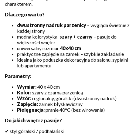
charakterem.
Dlaczego warto?
dwustronny nadruk parzenicy
– wygląda świetnie z
każdej strony
modna kolorystyka:
szary + czarny
– pasuje do
większości wnętrz
uniwersalny rozmiar
40x40 cm
praktyczne zapięcie na zamek – szybkie zakładanie
idealna jako poduszka dekoracyjna do salonu, sypialni
lub apartamentu
Parametry:
Wymiar:
40 x 40 cm
Kolor:
szary z czarną parzenicą
Wzór:
regionalny, góralski (dwustronny nadruk)
Zapięcie:
zamek błyskawiczny
Pielęgnacja:
pranie 40°C (bez wirowania)
Do jakich wnętrz pasuje?
✔ styl góralski / podhalański