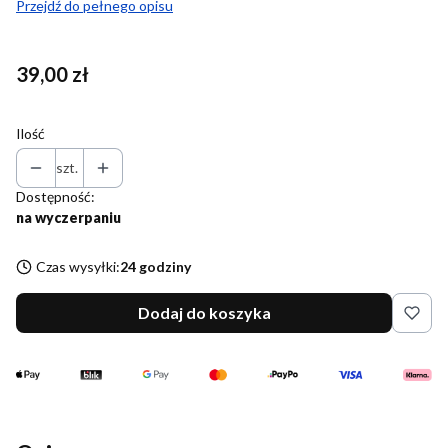
Przejdź do pełnego opisu
Cena
39,00 zł
Ilość
szt.
Dostępność:
na wyczerpaniu
Czas wysyłki:
24 godziny
Dodaj do koszyka