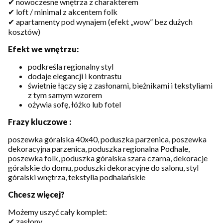
✔ nowoczesne wnętrza z charakterem
✔ loft / minimal z akcentem folk
✔ apartamenty pod wynajem (efekt „wow” bez dużych
kosztów)
Efekt we wnętrzu:
podkreśla regionalny styl
dodaje elegancji i kontrastu
świetnie łączy się z zasłonami, bieżnikami i tekstyliami
z tym samym wzorem
ożywia sofę, łóżko lub fotel
Frazy kluczowe :
poszewka góralska 40x40, poduszka parzenica, poszewka
dekoracyjna parzenica, poduszka regionalna Podhale,
poszewka folk, poduszka góralska szara czarna, dekoracje
góralskie do domu, poduszki dekoracyjne do salonu, styl
góralski wnętrza, tekstylia podhalańskie
Chcesz więcej?
Możemy uszyć cały komplet:
✔ zasłony