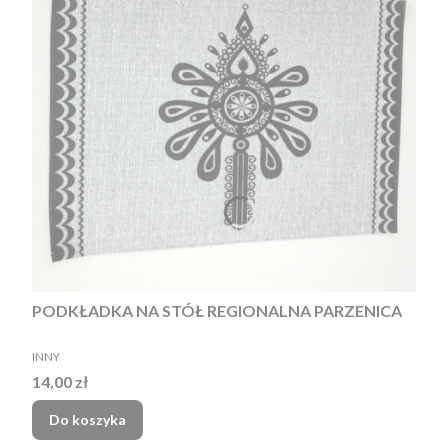
PODKŁADKA NA STÓŁ REGIONALNA PARZENICA
PRODUCENT
INNY
Cena
14,00 zł
Do koszyka