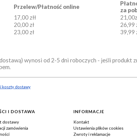
Płatn
Przelew/Płatność online
za po
17,00 złł
21,00z
20,00 zł
26,99 
23,00 zł
39,99 
dostawą) wynosi od 2-5 dni roboczych - jeśli produkt 
epem.
 i koszty dostawy
CI I DOSTAWA
INFORMACJE
zt dostawy
Kontakt
acji zamówienia
Ustawienia plików cookies
ności
Zwroty i reklamacje