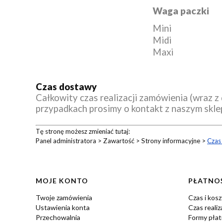
Waga paczki
Mini
Midi
Maxi
Czas dostawy
Całkowity czas realizacji zamówienia (wraz z 
przypadkach prosimy o kontakt z naszym skl
Tę stronę możesz zmieniać tutaj:
Panel administratora > Zawartość > Strony informacyjne >
Czas
Linki w stopce
MOJE KONTO
PŁATNOŚ
Twoje zamówienia
Czas i kos
Ustawienia konta
Czas realiz
Przechowalnia
Formy płat