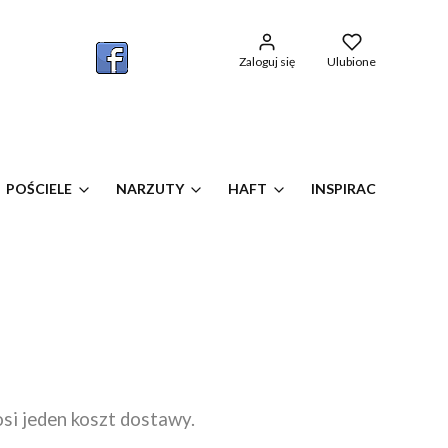
w koszyku: 0. Zobacz szczegóły
Zaloguj się
Ulubione
POŚCIELE
NARZUTY
HAFT
INSPIRACJE OKIEN
osi jeden koszt dostawy.