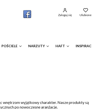
w koszyku: 0. Zobacz szczegóły
Zaloguj się
Ulubione
POŚCIELE
NARZUTY
HAFT
INSPIRACJE OKIEN
ając wnętrzom wyjątkowy charakter. Nasze produkty są
sycznych po nowoczesne aranżacje.