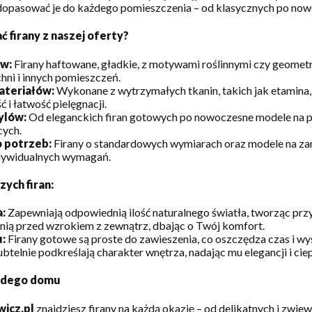
dopasować je do każdego pomieszczenia – od klasycznych po now
 firany z naszej oferty?
w:
Firany haftowane, gładkie, z motywami roślinnymi czy geometr
uchni i innych pomieszczeń.
ateriałów:
Wykonane z wytrzymałych tkanin, takich jak etamina,
 i łatwość pielęgnacji.
ylów:
Od eleganckich firan gotowych po nowoczesne modele na pr
cych.
 potrzeb:
Firany o standardowych wymiarach oraz modele na zam
dywidualnych wymagań.
ych firan:
a:
Zapewniają odpowiednią ilość naturalnego światła, tworząc prz
ią przed wzrokiem z zewnątrz, dbając o Twój komfort.
:
Firany gotowe są proste do zawieszenia, co oszczędza czas i wys
btelnie podkreślają charakter wnętrza, nadając mu elegancji i ciep
ażdego domu
wicz.pl
znajdziesz firany na każdą okazję – od delikatnych i zwie