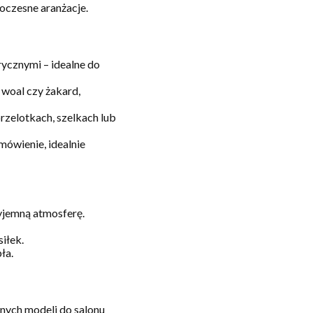
oczesne aranżacje.
ycznymi – idealne do
 woal czy żakard,
zelotkach, szelkach lub
ówienie, idealnie
yjemną atmosferę.
iłek.
ła.
wnych modeli do salonu