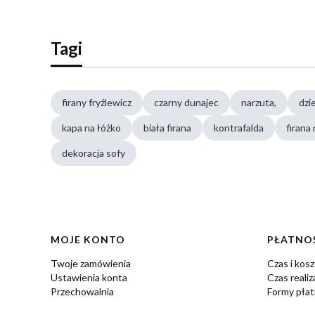
Tagi
firany fryźlewicz
czarny dunajec
narzuta,
dzi
kapa na łóżko
biała firana
kontrafalda
firana
dekoracja sofy
Linki w stopce
MOJE KONTO
PŁATNOŚ
Twoje zamówienia
Czas i kos
Ustawienia konta
Czas realiz
Przechowalnia
Formy płat