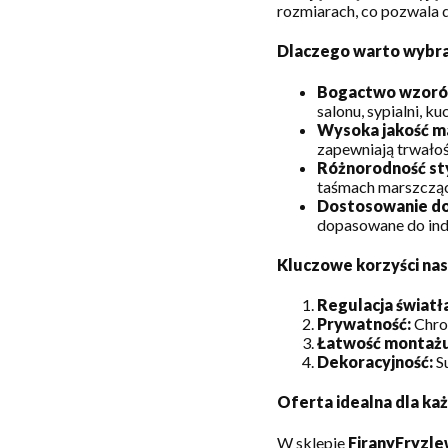
rozmiarach, co pozwala 
Dlaczego warto wybrać
Bogactwo wzoró
salonu, sypialni, k
Wysoka jakość m
zapewniają trwałość
Różnorodność st
taśmach marszczą
Dostosowanie do
dopasowane do in
Kluczowe korzyści nasz
Regulacja światł
Prywatność:
Chron
Łatwość montażu
Dekoracyjność:
Su
Oferta idealna dla k
W sklepie
FiranyFryzle