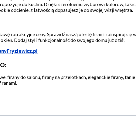
ropozycje do kuchni. Dzięki szerokiemu wyborowi kolorów, takich
okie odcienie, z łatwością dopasujesz je do swojej wizji wnętrza.
e
ę i atrakcyjne ceny. Sprawdź naszą ofertę firan i zainspiruj się
okien. Dodaj styl i funkcjonalność do swojego domu już dziś!
anyFryzlewicz.pl
EO:
we, firany do salonu, firany na przelotkach, eleganckie firany, tanie 
firanami.