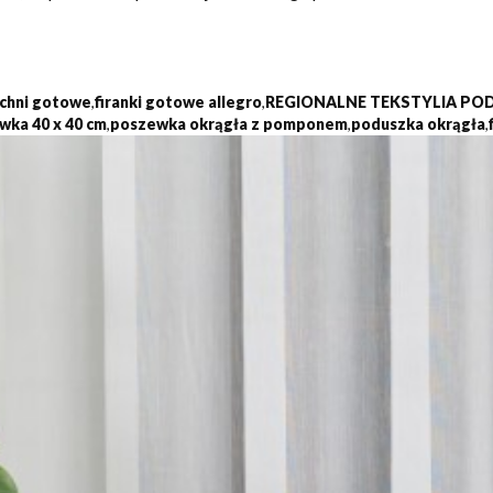
kuchni gotowe
,
firanki gotowe allegro
,
REGIONALNE TEKSTYLIA PO
wka 40 x 40 cm
,
poszewka okrągła z pomponem
,
poduszka okrągła
,