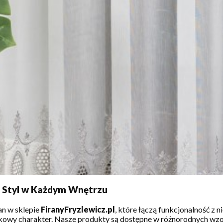
 i Styl w Każdym Wnętrzu
an w sklepie
FiranyFryzlewicz.pl
, które łączą funkcjonalność z 
owy charakter. Nasze produkty są dostępne w różnorodnych wzor