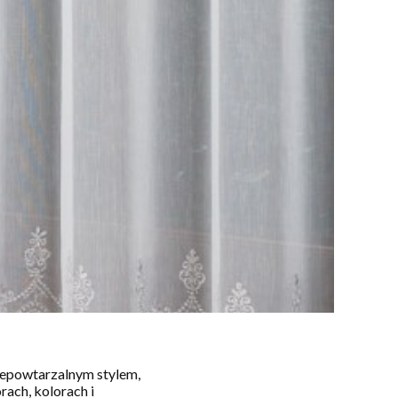
niepowtarzalnym stylem,
ach, kolorach i