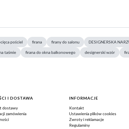
ecięca pościel
firana
firany do salonu
DESIGNERSKA NAR
 na taśmie
firana do okna balkonowego
designerski wzór
fi
CI I DOSTAWA
INFORMACJE
zt dostawy
Kontakt
acji zamówienia
Ustawienia plików cookies
ności
Zwroty i reklamacje
Regulaminy