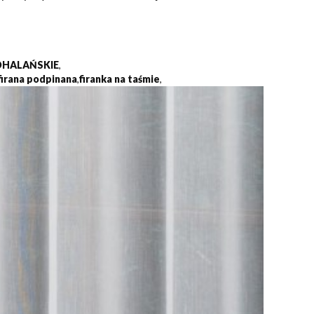
DHALAŃSKIE
,
firana podpinana
,
firanka na taśmie
,