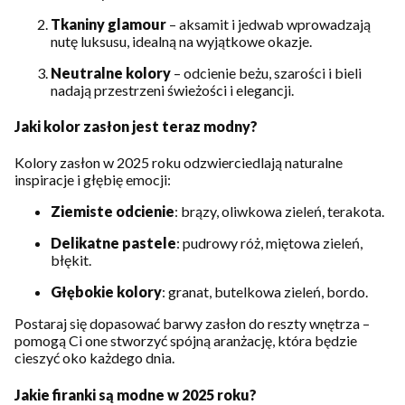
Tkaniny glamour
– aksamit i jedwab wprowadzają
nutę luksusu, idealną na wyjątkowe okazje.
Neutralne kolory
– odcienie beżu, szarości i bieli
nadają przestrzeni świeżości i elegancji.
Jaki kolor zasłon jest teraz modny?
Kolory zasłon w 2025 roku odzwierciedlają naturalne
inspiracje i głębię emocji:
Ziemiste odcienie
: brązy, oliwkowa zieleń, terakota.
Delikatne pastele
: pudrowy róż, miętowa zieleń,
błękit.
Głębokie kolory
: granat, butelkowa zieleń, bordo.
Postaraj się dopasować barwy zasłon do reszty wnętrza –
pomogą Ci one stworzyć spójną aranżację, która będzie
cieszyć oko każdego dnia.
Jakie firanki są modne w 2025 roku?