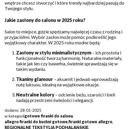
wnętrze chcesz stworzyć i które trendy najbardziej pasują do
Twojego stylu.
Jakie zasłony do salonu w 2025 roku?
Salon to miejsce, gdzie spędzamy najwięcej czasu z rodziną i
przyjaciółmi. Wybór zasłon może pomóc podkreślić jego
wyjątkowy charakter. W 2025 roku modne będą:
Zasłony w stylu minimalistycznym
– ich prostota i
funkcjonalność tworzą harmonię. Naturalne materiały,
takie jak len czy bawełna, świetnie sprawdzają się w
takim wydaniu.
Tkaniny glamour
– aksamit i jedwab wprowadzają
nutę luksusu, idealną na wyjątkowe okazje.
Neutralne kolory
– odcienie beżu, szarości i bieli
nadają przestrzeni świeżości i elegancji.
dodano: 28-01-2025
w kategorii
gotowe firanki do salonu
,
allegro firanki do kuchni gotowe
,
firanki gotowe allegro
,
REGIONALNE TEKSTYLIA PODHALAŃSKIE
,