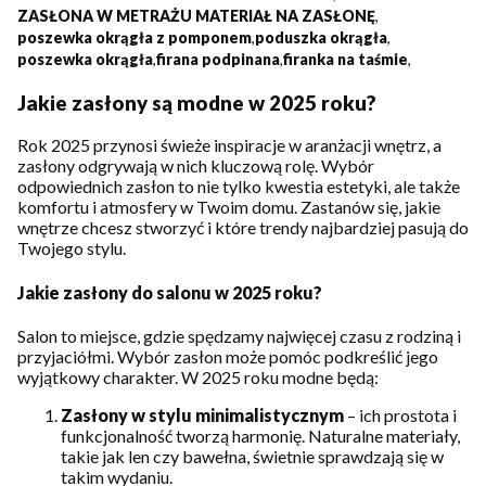
ZASŁONA W METRAŻU MATERIAŁ NA ZASŁONĘ
,
poszewka okrągła z pomponem
,
poduszka okrągła
,
poszewka okrągła
,
firana podpinana
,
firanka na taśmie
,
Jakie zasłony są modne w 2025 roku?
Rok 2025 przynosi świeże inspiracje w aranżacji wnętrz, a
zasłony odgrywają w nich kluczową rolę. Wybór
odpowiednich zasłon to nie tylko kwestia estetyki, ale także
komfortu i atmosfery w Twoim domu. Zastanów się, jakie
wnętrze chcesz stworzyć i które trendy najbardziej pasują do
Twojego stylu.
Jakie zasłony do salonu w 2025 roku?
Salon to miejsce, gdzie spędzamy najwięcej czasu z rodziną i
przyjaciółmi. Wybór zasłon może pomóc podkreślić jego
wyjątkowy charakter. W 2025 roku modne będą:
Zasłony w stylu minimalistycznym
– ich prostota i
funkcjonalność tworzą harmonię. Naturalne materiały,
takie jak len czy bawełna, świetnie sprawdzają się w
takim wydaniu.