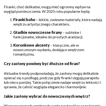
Firanki, choć delikatne, mogą mieć ogromny wpływ na
wygląd pomieszczenia. W 2025 roku popularne będą:
Firanki boho
– lekkie, zwiewne materiały, które nadają
wnętrzu artystycznego charakteru.
Gładkie nowoczesne firany
– subtelne i
funkcjonalne, idealne do prostych aranżacji.
Koronkowe akcenty
– klasyczne, ale w
nowoczesnym wydaniu, dodające wnętrzom
romantyzmu.
Czy zasłony powinny być dłuższe od firan?
Aktualne trendy podpowiadają, że zasłony mogą delikatnie
opierać się o podłogę, podczas gdy firanki sięgają parapetu
lub nieco poniżej. Takie połączenie nadaje wnętrzu lekkości i
sprawia, że całość wygląda elegancko i harmonijnie.
Jakie zasłony wybrać do nowoczesnych wnętrz?
W nowoczesnych wnętrzach warto postawić na rozwiązania,