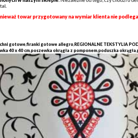
tal.
onieważ towar przygotowany na wymiar klienta nie podleg
kuchni gotowe
,
firanki gotowe allegro
,
REGIONALNE TEKSTYLIA PO
wka 40 x 40 cm
,
poszewka okrągła z pomponem
,
poduszka okrągła
,