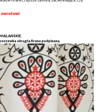
a zwrotowi
DHALAŃSKIE
,
poszewka okrągła
,
firana podpinana
,