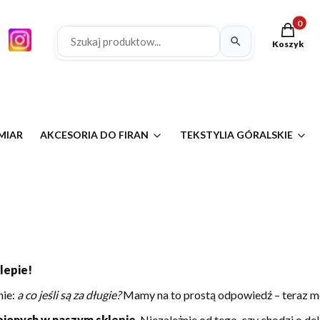
Produkty 
Koszyk
MIAR
AKCESORIA DO FIRAN
TEKSTYLIA GÓRALSKIE
lepie!
nie:
a co jeśli są za długie?
Mamy na to prostą odpowiedź – teraz moż
pionych w naszym sklepie
. Niezależnie od tego, czy chodzi o de