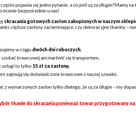
często pojawia się jedno pytanie:
a co jeśli są za długie?
Mamy na t
skrócenie bezpośrednio u nas!
gę
skracania gotowych zasłon zakupionych w naszym sklepi
ranki, cięższe zasłony zaciemniające, czy dekoracyjne tkaniny – n
lizujemy w ciągu
dwóch dni roboczych
,
z szukać krawcowej ani martwić się transportem,
 usługi to tylko
15 zł za zasłonę
,
em zajmują się doświadczone krawcowe z naszej szwalni.
ać z wymarzonych zasłon tylko dlatego, że są za długie – my dop
bór tkanin do skracania ponieważ towar przygotowany na 