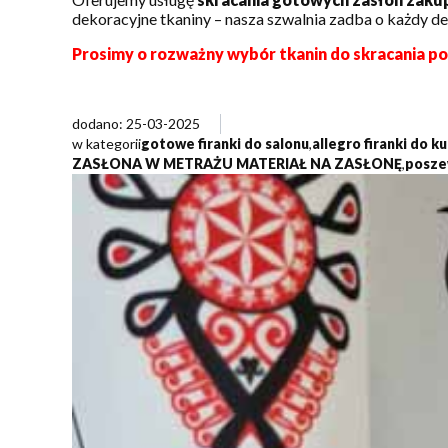
dekoracyjne tkaniny – nasza szwalnia zadba o każdy de
Prosimy o rozważny wybór tkanin do skracania p
dodano: 25-03-2025
w kategorii
gotowe firanki do salonu
,
allegro firanki do 
ZASŁONA W METRAŻU MATERIAŁ NA ZASŁONĘ
,
posze