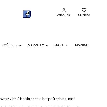
w koszyku: 0. Zobacz szczegóły
Zaloguj się
Ulubione
POŚCIELE
NARZUTY
HAFT
INSPIRACJE OKIEN
esz zlecić ich skrócenie bezpośrednio u nas!
likatne firanki, cięższe zasłony zaciemniające, czy