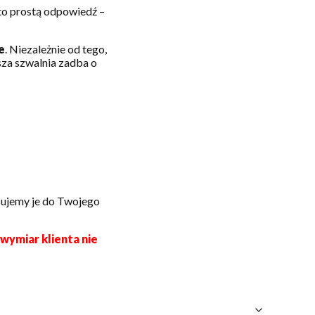
o prostą odpowiedź –
e
. Niezależnie od tego,
asza szwalnia zadba o
asujemy je do Twojego
wymiar klienta nie