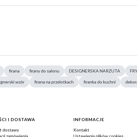
firana
firany do salonu
DESIGNERSKA NARZUTA
FR
ignerski wzór
firana na przelotkach
firanka do kuchni
dekor
CI I DOSTAWA
INFORMACJE
zt dostawy
Kontakt
acji zamówienia
Ustawienia plików cookies