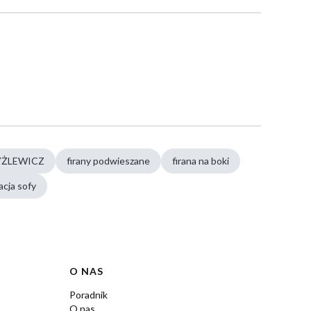
YŻLEWICZ
firany podwieszane
firana na boki
acja sofy
O NAS
Poradnik
O nas