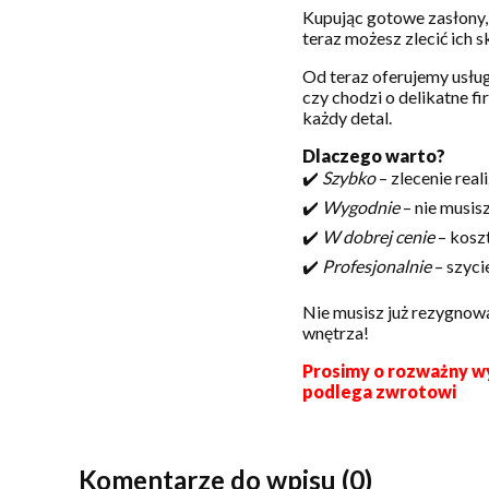
Kupując gotowe zasłony, 
teraz możesz zlecić ich 
Od teraz oferujemy usłu
czy chodzi o delikatne fi
każdy detal.
Dlaczego warto?
✔️
Szybko
– zlecenie rea
✔️
Wygodnie
– nie musis
✔️
W dobrej cenie
– koszt
✔️
Profesjonalnie
– szyci
Nie musisz już rezygnow
wnętrza!
Prosimy o rozważny wy
podlega zwrotowi
Komentarze do wpisu (0)