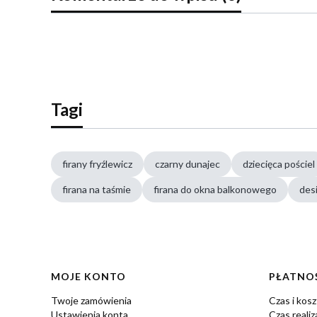
Tagi
firany fryźlewicz
czarny dunajec
dziecięca pościel
firana na taśmie
firana do okna balkonowego
des
Linki w stopce
MOJE KONTO
PŁATNOŚ
Twoje zamówienia
Czas i kos
Ustawienia konta
Czas realiz