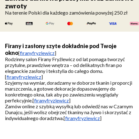
zwroty
Na terenie Polski dla każdego zamówienia powyżej 250 zł
Firany i zasłony szyte dokładnie pod Twoje
okno
[
firanyfryzlewicz
]
Rodzinny salon Firany Fryźlewicz od lat pomaga tworzyć
przytulne, prawdziwe wnętrza – od delikatnych firan po
eleganckie zasłony i tekstylia do całego domu.
[
firanyfryzlewicz
]
Szyjemy na wymiar, doradzamy w doborze tkanin i proporcji
marszczenia, a gotowe dekoracje dopasowujemy do
konkretnego okna, tak aby po zawieszeniu wyglądały
perfekcyjnie.
[
firanyfryzlewicz
]
Zamów online z szybką wysyłką lub odwiedź nas w Czarnym
Dunajcu, jeśli wolisz obejrzeć tkaniny na żywo i skorzystać z
indywidualnego doradztwa.
[
firanyfryzlewicz
]