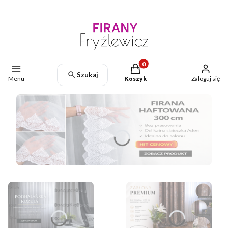
Produkty w koszyku: 0. Zoba
Szukaj
Menu
Koszyk
Zaloguj się
Naciśnij Enter lub spację, aby otworzyć stronę.