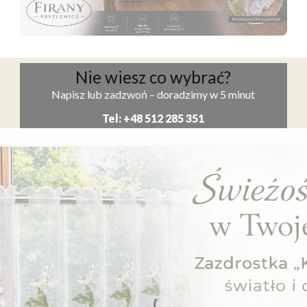
Naciśnij Enter lub spację, aby otworzyć stronę.
Nie wiesz co wybrać?
Napisz lub zadzwoń – doradzimy w 5 minut
Tel: +48 512 285 351