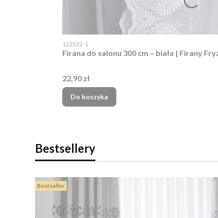
Kod produktu
122522-1
Firana do salonu 300 cm – biała | Fi
Cena
22,90 zł
Do koszyka
Bestsellery
Bestseller