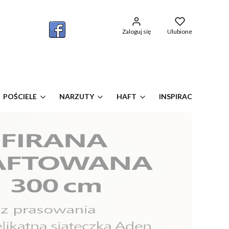
w koszyku: 0. Zobacz szczegóły
Zaloguj się
Ulubione
POŚCIELE
NARZUTY
HAFT
INSPIRACJE OKIEN