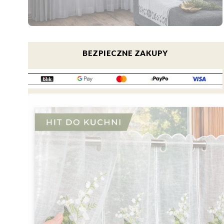
Naciśnij Enter lub spację, aby otworzyć stronę.
BEZPIECZNE ZAKUPY