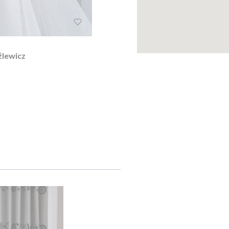
rany Fryźlewicz