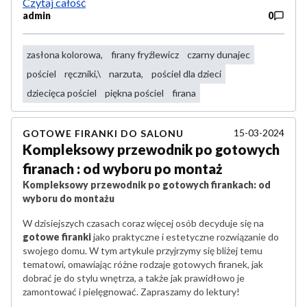
Czytaj całość
admin
0
zasłona kolorowa,
firany fryźlewicz
czarny dunajec
pościel
ręczniki,\
narzuta,
pościel dla dzieci
dziecięca pościel
piękna pościel
firana
15-03-2024
GOTOWE FIRANKI DO SALONU
Kompleksowy przewodnik po gotowych
firanach : od wyboru po montaż
Kompleksowy przewodnik po gotowych firankach: od
wyboru do montażu
W dzisiejszych czasach coraz więcej osób decyduje się na
gotowe firanki
jako praktyczne i estetyczne rozwiązanie do
swojego domu. W tym artykule przyjrzymy się bliżej temu
tematowi, omawiając różne rodzaje gotowych firanek, jak
dobrać je do stylu wnętrza, a także jak prawidłowo je
zamontować i pielęgnować. Zapraszamy do lektury!