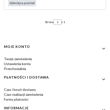
dziecięca pościel
Strona
z 1
Linki w stopce
MOJE KONTO
Twoje zamówienia
Ustawienia konta
Przechowalnia
PŁATNOŚCI I DOSTAWA
Czas i koszt dostawy
Czas realizacji zamówienia
Formy płatności
INFORMACJE