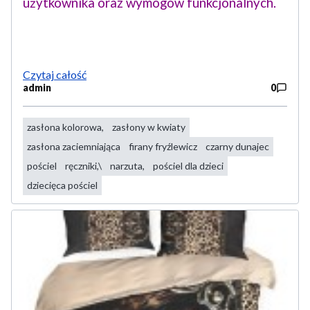
użytkownika oraz wymogów funkcjonalnych.
Czytaj całość
admin
0
zasłona kolorowa,
zasłony w kwiaty
zasłona zaciemniająca
firany fryźlewicz
czarny dunajec
pościel
ręczniki,\
narzuta,
pościel dla dzieci
dziecięca pościel