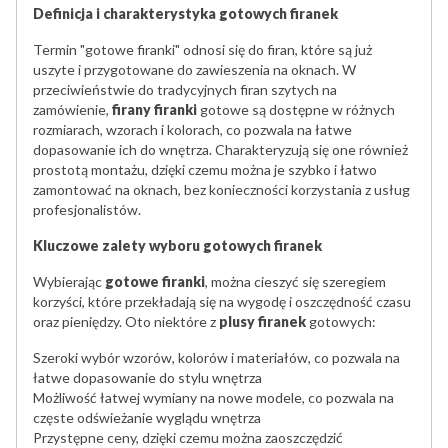
Definicja i charakterystyka gotowych firanek
Termin "gotowe firanki" odnosi się do firan, które są już
uszyte i przygotowane do zawieszenia na oknach. W
przeciwieństwie do tradycyjnych firan szytych na
zamówienie,
firany firanki
gotowe są dostępne w różnych
rozmiarach, wzorach i kolorach, co pozwala na łatwe
dopasowanie ich do wnętrza. Charakteryzują się one również
prostotą montażu, dzięki czemu można je szybko i łatwo
zamontować na oknach, bez konieczności korzystania z usług
profesjonalistów.
Kluczowe zalety wyboru gotowych firanek
Wybierając
gotowe firanki
, można cieszyć się szeregiem
korzyści, które przekładają się na wygodę i oszczędność czasu
oraz pieniędzy. Oto niektóre z
plusy firanek
gotowych:
Szeroki wybór wzorów, kolorów i materiałów, co pozwala na
łatwe dopasowanie do stylu wnętrza
Możliwość łatwej wymiany na nowe modele, co pozwala na
częste odświeżanie wyglądu wnętrza
Przystępne ceny, dzięki czemu można zaoszczędzić