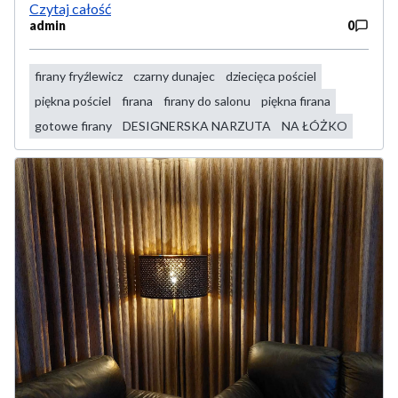
Czytaj całość
admin
0
firany fryźlewicz
czarny dunajec
dziecięca pościel
piękna pościel
firana
firany do salonu
piękna firana
gotowe firany
DESIGNERSKA NARZUTA
NA ŁÓŻKO