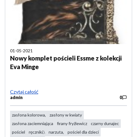
01-05-2021
Nowy komplet pościeli Essme z kolekcji
Eva Minge
Czytaj całość
admin
0
zasłona kolorowa,
zasłony w kwiaty
zasłona zaciemniająca
firany fryźlewicz
czarny dunajec
pościel
ręczniki,\
narzuta,
pościel dla dzieci