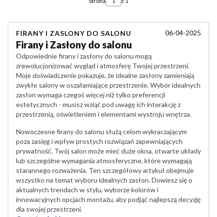
Strona
z 1
06-04-2025
FIRANY I ZASLONY DO SALONU
Firany i Zasłony do salonu
Odpowiednie firany i zasłony do salonu mogą
zrewolucjonizować wygląd i atmosferę Twojej przestrzeni.
Moje doświadczenie pokazuje, że idealne zasłony zamieniają
zwykłe salony w oszałamiające przestrzenie. Wybór idealnych
zasłon wymaga czegoś więcej niż tylko preferencji
estetycznych - musisz wziąć pod uwagę ich interakcję z
przestrzenią, oświetleniem i elementami wystroju wnętrza.
Nowoczesne firany do salonu służą celom wykraczającym
poza zasięg i wpływ prostych rozwiązań zapewniających
prywatność. Twój salon może mieć duże okna, otwarte układy
lub szczególne wymagania atmosferyczne, które wymagają
starannego rozważenia. Ten szczegółowy artykuł obejmuje
wszystko na temat wyboru idealnych zasłon. Dowiesz się o
aktualnych trendach w stylu, wyborze kolorów i
innowacyjnych opcjach montażu, aby podjąć najlepszą decyzję
dla swojej przestrzeni.