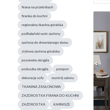
firana na przelotkach
firanka do kuchni
regionalna tkanina góralska
podhalański wzór zasłony
zasłona do drewnianego domu
stylowa zasłona góralska
poszewka okrągła
poduszka okrągła
pompon
dekoracja sofy
wystrój salonu
TKANINA ZASŁONOWA
ZAZDROSTKA FIRANA DO KUCHNI
ZAZDROSTKA
KARNISZE