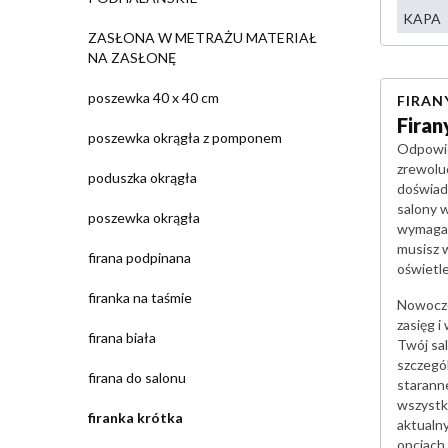
KAPA
ZASŁONA W METRAŻU MATERIAŁ
NA ZASŁONĘ
poszewka 40 x 40 cm
FIRAN
Firan
poszewka okrągła z pomponem
Odpowie
zrewolu
poduszka okrągła
doświadc
salony 
poszewka okrągła
wymaga c
musisz w
firana podpinana
oświetl
firanka na taśmie
Nowocze
zasięg 
firana biała
Twój sa
szczegó
firana do salonu
starann
wszystk
firanka krótka
aktualn
opcjach 