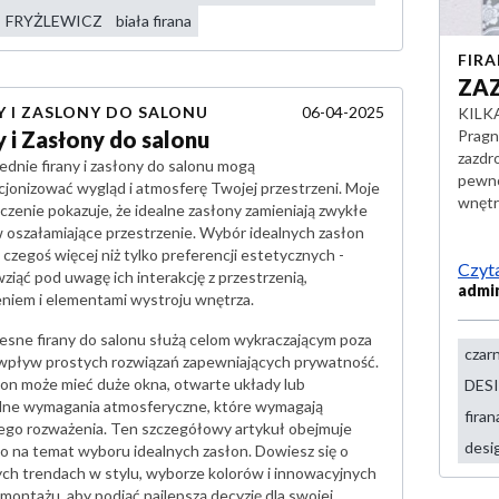
FRYŻLEWICZ
biała firana
FIR
ZA
06-04-2025
Y I ZASLONY DO SALONU
KILK
y i Zasłony do salonu
Pragn
zazdr
dnie firany i zasłony do salonu mogą
pewno
cjonizować wygląd i atmosferę Twojej przestrzeni. Moje
wnętr
zenie pokazuje, że idealne zasłony zamieniają zwykłe
w oszałamiające przestrzenie. Wybór idealnych zasłon
zegoś więcej niż tylko preferencji estetycznych -
Czyta
ziąć pod uwagę ich interakcję z przestrzenią,
admi
eniem i elementami wystroju wnętrza.
sne firany do salonu służą celom wykraczającym poza
czar
i wpływ prostych rozwiązań zapewniających prywatność.
lon może mieć duże okna, otwarte układy lub
DES
lne wymagania atmosferyczne, które wymagają
firan
ego rozważenia. Ten szczegółowy artykuł obejmuje
desi
o na temat wyboru idealnych zasłon. Dowiesz się o
ych trendach w stylu, wyborze kolorów i innowacyjnych
montażu, aby podjąć najlepszą decyzję dla swojej