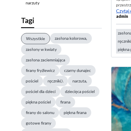
narzuty
przestrz
Czytaj 
admin
Tagi
zasłon
zasłona kolorowa,
Wszystkie
ręczniki
zasłony w kwiaty
piękna 
zasłona zaciemniająca
firany fryźlewicz
czarny dunajec
pościel
ręczniki,\
narzuta,
pościel dla dzieci
dziecięca pościel
piękna pościel
firana
firany do salonu
piękna firana
gotowe firany