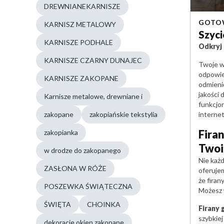
DREWNIANEKARNISZE
GOTOW
KARNISZ METALOWY
Szyci
KARNISZE PODHALE
Odkryj 
KARNISZE CZARNY DUNAJEC
Twoje w
odpowied
KARNISZE ZAKOPANE
odmienić
jakości 
Karnisze metalowe, drewniane i
funkcjo
zakopane
zakopiańskie tekstylia
intern
Fira
zakopianka
Twoi
w drodze do zakopanego
Nie każ
ZASŁONA W RÓŻE
oferuj
że fira
POSZEWKA ŚWIĄTECZNA
Możesz 
ŚWIĘTA
CHOINKA
Firany
szybkie
dekoracje okien zakopane