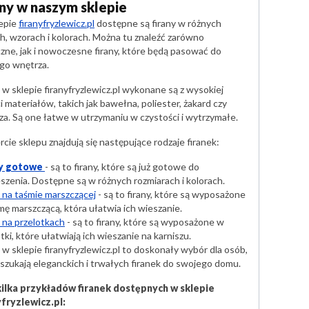
any w naszym sklepie
epie
firanyfryzlewicz.pl
dostępne są firany w różnych
ch, wzorach i kolorach. Można tu znaleźć zarówno
czne, jak i nowoczesne firany, które będą pasować do
go wnętrza.
 w sklepie firanyfryzlewicz.pl wykonane są z wysokiej
i materiałów, takich jak bawełna, poliester, żakard czy
za. Są one łatwe w utrzymaniu w czystości i wytrzymałe.
cie sklepu znajdują się następujące rodzaje firanek:
ny gotowe
- są to firany, które są już gotowe do
szenia. Dostępne są w różnych rozmiarach i kolorach.
y na taśmie marszczącej
- są to firany, które są wyposażone
mę marszczącą, która ułatwia ich wieszanie.
y na przelotkach
- są to firany, które są wyposażone w
tki, które ułatwiają ich wieszanie na karniszu.
 w sklepie firanyfryzlewicz.pl to doskonały wybór dla osób,
 szukają eleganckich i trwałych firanek do swojego domu.
ilka przykładów firanek dostępnych w sklepie
yfryzlewicz.pl: