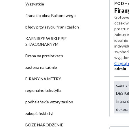
PODH
Wszystkie
Firan
firana do okna Balkonowego
Gotowe 
oczekiwa
błędy przy szyciu firan i zasłon
prostu 
zainter
KARNISZE W SKLEPIE
idealni
STACJONARNYM
indywidu
swobodę 
Firana na przelotkach
wyjątko
Czytaj 
zasłona na taśmie
admin
FIRANY NA METRY
czarny
regionalne tekstylia
DESIG
firana
podhalańskie wzory zasłon
dekorac
zakopiański styl
BOŻE NARODZENIE