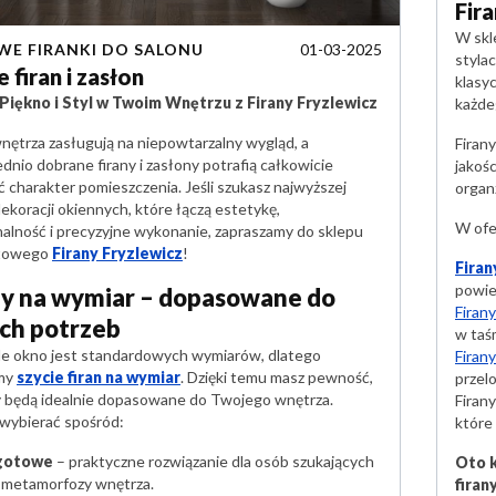
Fir
W skl
01-03-2025
E FIRANKI DO SALONU
styla
e firan i zasłon
klasy
Piękno i Styl w Twoim Wnętrzu z Firany Fryzlewicz
każde
nętrza zasługują na niepowtarzalny wygląd, a
Firany
nio dobrane firany i zasłony potrafią całkowicie
jakośc
 charakter pomieszczenia. Jeśli szukasz najwyższej
organ
dekoracji okiennych, które łączą estetykę,
W ofer
nalność i precyzyjne wykonanie, zapraszamy do sklepu
etowego
Firany Fryzlewicz
!
Fira
powie
ny na wymiar – dopasowane do
Firan
ch potrzeb
w taś
de okno jest standardowych wymiarów, dlatego
Firan
emy
szycie firan na wymiar
. Dzięki temu masz pewność,
przelo
ny będą idealnie dopasowane do Twojego wnętrza.
Firany
wybierać spośród:
które
 gotowe
– praktyczne rozwiązanie dla osób szukających
Oto k
j metamorfozy wnętrza.
firan