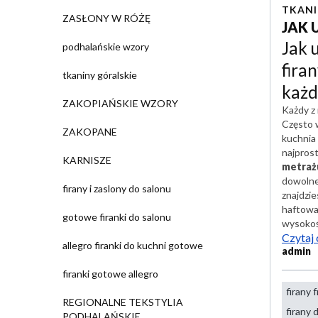
TKANI
ZASŁONY W RÓŻĘ
JAK
Jak 
podhalańskie wzory
fira
tkaniny góralskie
każd
ZAKOPIAŃSKIE WZORY
Każdy z 
Często w
ZAKOPANE
kuchnia
najpros
KARNISZE
metraż
dowolne
firany i zaslony do salonu
znajdzi
haftowan
gotowe firanki do salonu
wysokoś
Czytaj 
allegro firanki do kuchni gotowe
admin
firanki gotowe allegro
firany 
REGIONALNE TEKSTYLIA
firany 
PODHALAŃSKIE