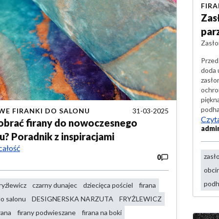
FIR
Zas
par
Zasło
Przed
doda 
zasło
ochro
piękna
podha
31-03-2025
E FIRANKI DO SALONU
Czyta
obrać firany do nowoczesnego
admi
u? Poradnik z inspiracjami
całość
zasł
0
obci
podh
fryźlewicz
czarny dunajec
dziecięca pościel
firana
do salonu
DESIGNERSKA NARZUTA
FRYŻLEWICZ
irana
firany podwieszane
firana na boki