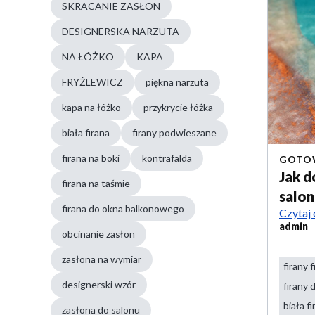
SKRACANIE ZASŁON
DESIGNERSKA NARZUTA
NA ŁÓŻKO
KAPA
FRYŻLEWICZ
piękna narzuta
kapa na łóżko
przykrycie łóżka
biała firana
firany podwieszane
firana na boki
kontrafalda
GOTOW
Jak d
firana na taśmie
salon
firana do okna balkonowego
Czytaj 
admin
obcinanie zasłon
zasłona na wymiar
firany 
designerski wzór
firany 
biała f
zasłona do salonu