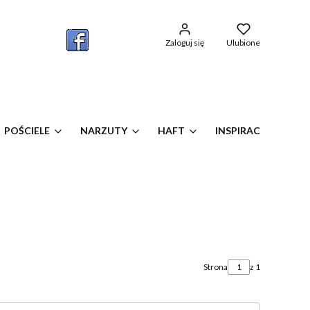
w koszyku: 0. Zobacz szczegóły
Zaloguj się
Ulubione
POŚCIELE
NARZUTY
HAFT
INSPIRACJE OKIEN
Strona
z 1