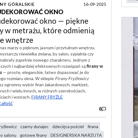
16-09-2025
NY GÓRALSKIE
 UDEKOROWAĆ OKNO
udekorować okno — piękne
ny w metrażu, które odmienią
e wnętrze
nas marzy o pięknym, jasnym i przytulnym wnętrzu.
ystarczy niewielka zmiana, by salon, sypialnia czy
 nabrały zupełnie nowego charakteru. Jednym z
tszych i najbardziej efektownych rozwiązań są
firany w
u
— proste, eleganckie, łatwo dopasować je do
go rozmiaru okna. W sklepie
Firany Fryźlewicz
esz ogromny wybór firan żakardowych, markizet,
ych i wielu innych, w różnych szerokościach,
ciach i wzorach.
FIRANY FRYŹLE
całość
0
fryźlewicz
czarny dunajec
dziecięca pościel
firana
do salonu
gotowe firany
DESIGNERSKA NARZUTA