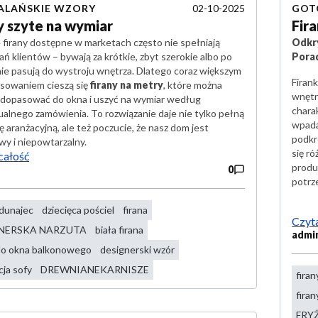
02-10-2025
ALAŃSKIE WZORY
GOT
y szyte na wymiar
Fir
firany dostępne w marketach często nie spełniają
Odkry
ń klientów – bywają za krótkie, zbyt szerokie albo po
Pora
nie pasują do wystroju wnętrza. Dlatego coraz większym
Firan
esowaniem cieszą się
firany na metry
, które można
wnętr
e dopasować do okna i uszyć na wymiar według
chara
alnego zamówienia. To rozwiązanie daje nie tylko pełną
wpada
aranżacyjną, ale też poczucie, że nasz dom jest
podkr
wy i niepowtarzalny.
się ró
całość
produ
0
potrz
 dunajec
dziecięca pościel
firana
Czyta
NERSKA NARZUTA
biała firana
admi
 do okna balkonowego
designerski wzór
ja sofy
DREWNIANEKARNISZE
firan
firan
FRY