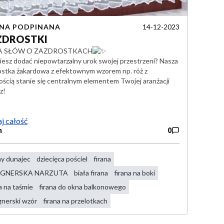
14-12-2023
ANA PODPINANA
ZDROSTKI
A SŁÓW O ZAZDROSTKACH
iesz dodać niepowtarzalny urok swojej przestrzeni? Nasza
ostka żakardowa z efektownym wzorem np. róż z
ścią stanie się centralnym elementem Twojej aranżacji
z!
j całość
n
0
ny dunajec
dziecięca pościel
firana
IGNERSKA NARZUTA
biała firana
firana na boki
a na taśmie
firana do okna balkonowego
gnerski wzór
firana na przelotkach