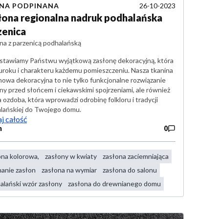
26-10-2023
ANA PODPINANA
łona regionalna nadruk podhalańska
zenica
na z parzenicą podhalańską
stawiamy Państwu wyjątkową zasłonę dekoracyjną, która
uroku i charakteru każdemu pomieszczeniu. Nasza tkanina
nowa dekoracyjna to nie tylko funkcjonalne rozwiązanie
ny przed słońcem i ciekawskimi spojrzeniami, ale również
 ozdoba, która wprowadzi odrobinę folkloru i tradycji
lańskiej do Twojego domu.
j całość
n
0
ona kolorowa,
zasłony w kwiaty
zasłona zaciemniająca
nanie zasłon
zasłona na wymiar
zasłona do salonu
alański wzór zasłony
zasłona do drewnianego domu