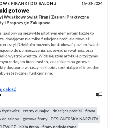
15-03-2024
OWE FIRANKI DO SALONU
anki gotowe
j Wyjątkowy Świat Firan i Zasłon: Praktyczne
dy i Propozycje Zakupowe
ki i zasłony są niezwykle istotnym elementem każdego
za, dodającym nie tylko funkcjonalność, ale również
kter i styl. Dzięki nim możemy kontrolować poziom światła
jącego do pomieszczenia, zapewnić prywatność oraz
eślić wystrój wnętrza. W dzisiejszym artykule przyjrzymy
żnym rodzajom firan i zasłon, z naciskiem na gotowe
kty dostępne w naszym sklepie , spełniające różnorodne
eby estetyczne i funkcjonalne.
j całość
n
0
y fryźlewicz
czarny dunajec
dziecięca pościel
firana
y do salonu
gotowe firany
DESIGNERSKA NARZUTA
ŻLEWICZ
biała firana
firany podwieszane