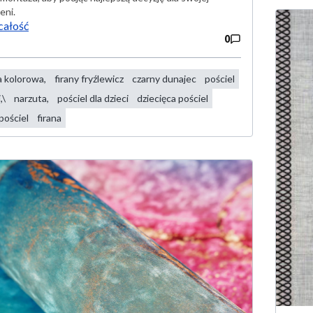
eni.
całość
0
a kolorowa,
firany fryźlewicz
czarny dunajec
pościel
,\
narzuta,
pościel dla dzieci
dziecięca pościel
pościel
firana