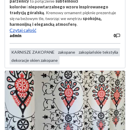
parzenicy
to połączenie
subtelności
kolorów
i
niepowtarzalnego wzoru inspirowanego
tradycją góralską
. Kremowy ornament pięknie prezentuje
się na beżowym tle, tworząc we wnętrzu
spokojną,
harmonijną i elegancką atmosferę
.
Czytaj całość
admin
0
KARNISZE ZAKOPANE
zakopane
zakopiańskie tekstylia
dekoracje okien zakopane