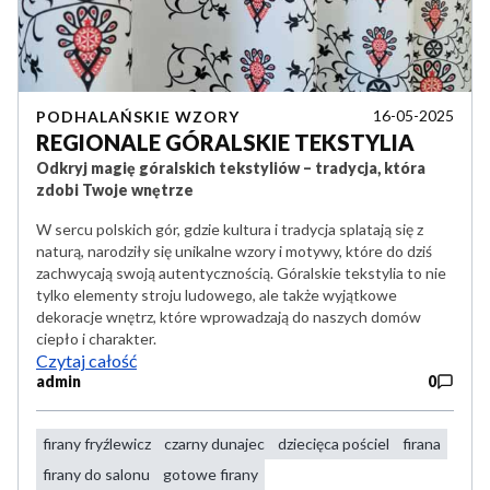
16-05-2025
PODHALAŃSKIE WZORY
REGIONALE GÓRALSKIE TEKSTYLIA
Odkryj magię góralskich tekstyliów – tradycja, która
zdobi Twoje wnętrze
W sercu polskich gór, gdzie kultura i tradycja splatają się z
naturą, narodziły się unikalne wzory i motywy, które do dziś
zachwycają swoją autentycznością.
Góralskie tekstylia to nie
tylko elementy stroju ludowego, ale także wyjątkowe
dekoracje wnętrz, które wprowadzają do naszych domów
ciepło i charakter.
Czytaj całość
admin
0
firany fryźlewicz
czarny dunajec
dziecięca pościel
firana
firany do salonu
gotowe firany